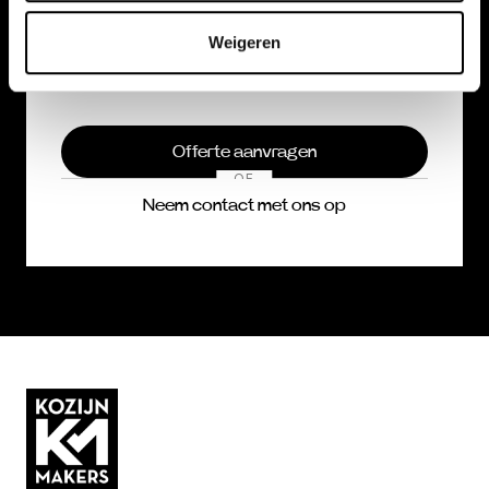
Klantgerichte service
Weigeren
Offerte aanvragen
OF
Neem contact met ons op