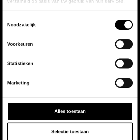
verzameld op basis van uw gebruik van hun services.
Toestemmingsselectie
Noodzakelijk
Voorkeuren
Statistieken
Marketing
VOOR ELK PROJECT EEN OPLOSSING
Ontdek de eindeloze
mogelijkheden
Alles toestaan
Geheel vrijblijvend
Selectie toestaan
Innovatieve oplossingen