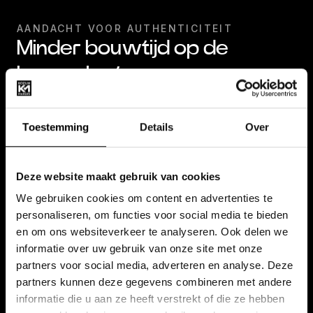
AANDACHT VOOR AUTHENTICITEIT
Minder bouwtijd op de
bouwplaats
Een ander sterk punt van houtskeletbouw is de
Toestemming
Details
Over
snelheid van constructie. Dat is te danken aan
prefab onderdelen die in onze fabriek worden
vervaardigd. Prefab is de afkorting van
Deze website maakt gebruik van cookies
prefabriceren. Prefabricatie betekent dat de
We gebruiken cookies om content en advertenties te
personaliseren, om functies voor social media te bieden
bouwtijd op de bouwplaats aanzienlijk wordt
en om ons websiteverkeer te analyseren. Ook delen we
verkort en minder afhankelijk is van
informatie over uw gebruik van onze site met onze
weersomstandigheden, waardoor de bouw
partners voor social media, adverteren en analyse. Deze
partners kunnen deze gegevens combineren met andere
ongehinderd door kan gaan.
informatie die u aan ze heeft verstrekt of die ze hebben