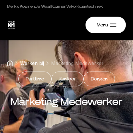
Merkx Kozijnen
De Waal Kozijnen
Vako Kozijntechniek
Menu
Werken bij
Marketing Medewerker
Parttime
Kantoor
Dongen
Marketing Medewerker