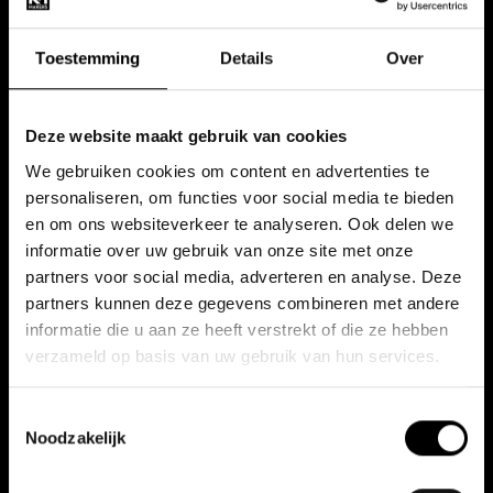
wacht niet af, maar zet ideeën direct om in actie
Toestemming
Details
Over
Woonachtig: In (de omgeving van) Dongen
Kozijnmakers, meer dan een
werkgever
Deze website maakt gebruik van cookies
We gebruiken cookies om content en advertenties te
Wij zorgen voor:
personaliseren, om functies voor social media te bieden
Salaris: € 2.500,- tot € 4.000,- bruto per maand
en om ons websiteverkeer te analyseren. Ook delen we
(o.b.v. 40 uur), afhankelijk van ervaring
informatie over uw gebruik van onze site met onze
partners voor social media, adverteren en analyse. Deze
24 uur werk per week (in overleg in te delen)
partners kunnen deze gegevens combineren met andere
Reiskostenvergoeding of je eigen bedrijfsauto
informatie die u aan ze heeft verstrekt of die ze hebben
Gratis toegang tot onze bedrijfsgym
verzameld op basis van uw gebruik van hun services.
25 vakantiedagen
Toestemmingsselectie
Vers fruit op het werk
Noodzakelijk
Moderne werkplek binnen een informele